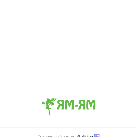
Салат Греческий
Капуста Кимчи🌶
0.16 кг
0.25 кг
369
369
Салат Чука
0.14 кг
349
Технический партнер
Sellkit.cc