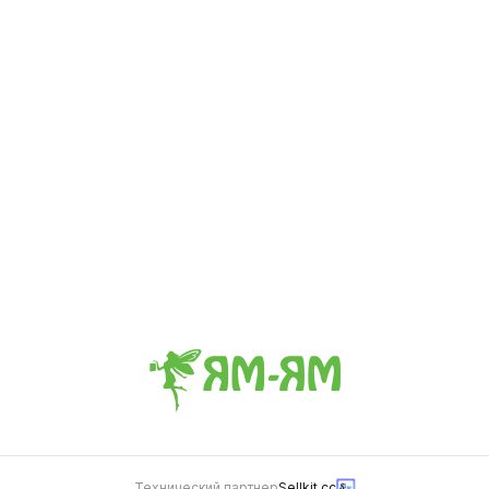
Салат Греческий
Капуста Кимчи🌶
0.16 кг
0.25 кг
369
369
Салат Чука
0.14 кг
349
Технический партнер
Sellkit.cc