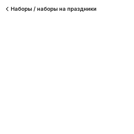
Наборы / наборы на праздники
Праздничный набор
Набор "Наслаждение"
МИНИ ( 3-5 человек)
1.29 кг
2710 кг
4 999
3 499
5 человек
Праздничный набор
МИДИ ( 6-8 человек)
2.16 кг
4.72 кг
3 899
7 999
Набор "Изобилие"
6 человек
2.09 кг
2.45 кг
3 399
4 549