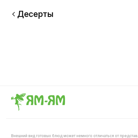
Десерты
Пицца "Синнабон" 25 см
Сладкий
0.4 кг
0.17 кг
тесто для пиццы, яблоки, сгущенное
киви, ябл
молоко, корица
крем, сла
469
349
Внешний вид готовых блюд может немного отличаться от предста