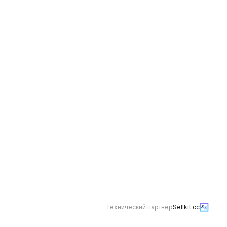
Чизкейк Нью Йорк
0.12 кг
рный
Легендарный сливочный вкус для
ый
ценителей классики! Всемирно
но-
известный чизкейк Нью-Йорк - это
очетаются
сочетание нежнейшей творожно-
379
вая
сливочной массы и плотного
песочного коржа.
Технический партнер
Sellkit.cc